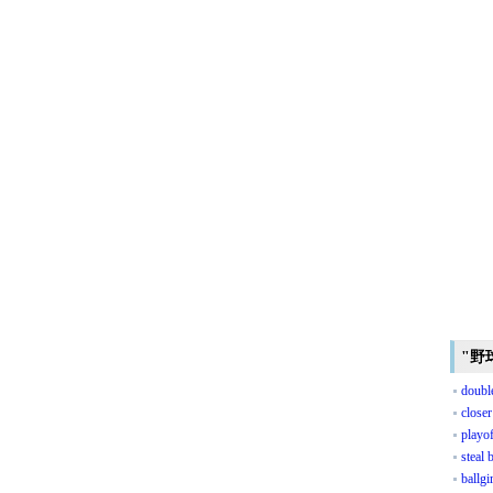
"野
doubl
closer
playo
steal 
ballgir