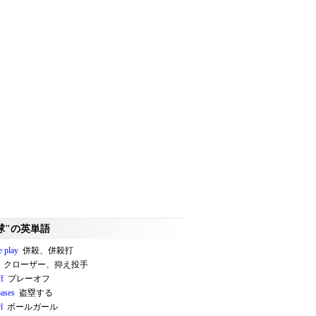
球"の英単語
e play
併殺、併殺打
クローザー、抑え投手
ff
プレーオフ
bases
盗塁する
l
ボールガール