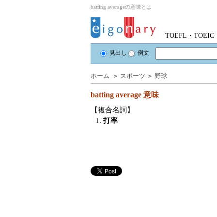
batting averageの意味とは
TOEFL・TOE
見出し
例文
ホーム
＞
スポーツ
＞
野球
batting average
意味
【複合名詞】
1.
打率