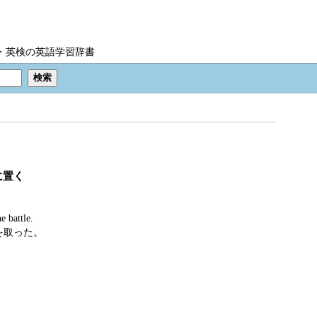
IC・英検の英語学習辞書
に置く
e battle.
を取った。