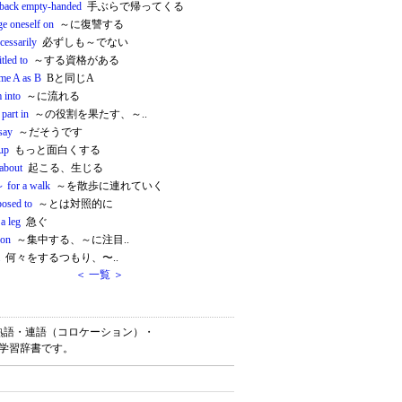
back empty-handed
手ぶらで帰ってくる
ge oneself on
～に復讐する
cessarily
必ずしも～でない
itled to
～する資格がある
ame A as B
Bと同じA
 into
～に流れる
 part in
～の役割を果たす、～..
say
～だそうです
 up
もっと面白くする
about
起こる、生じる
～ for a walk
～を散歩に連れていく
posed to
～とは対照的に
a leg
急ぐ
 on
～集中する、～に注目..
何々をするつもり、〜..
＜ 一覧 ＞
・英熟語・連語（コロケーション）・
語学習辞書です。