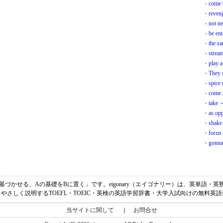
come 
reven
not ne
be ent
the s
stream
play a
They 
spice
come 
take 
as op
shake 
focus
gonna
「AをBに基づかせる、Aの基礎をBに置く」です。eigonary（エイゴナリー）は、英単語
やさしく説明するTOEFL・TOEIC・英検の英語学習辞書・大学入試向けの無料英
当サイトに関して
｜
お問合せ