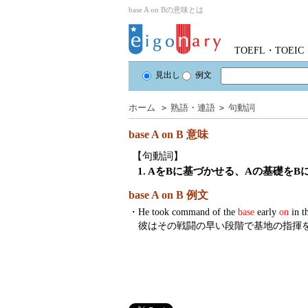
base A on Bの意味とは
TOEFL・TOE
見出し
例文
ホーム
＞
熟語・連語
＞
句動詞
base A on B
意味
【句動詞】
1. AをBに基づかせる、Aの基礎をB
base A on B 例文
・
He took command of the
base
early
on
in th
彼はその戦闘の早い段階で基地の指揮