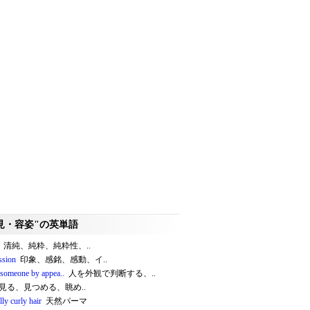
見・容姿"の英単語
清純、純粋、純粋性、..
ssion
印象、感銘、感動、イ..
 someone by appea..
人を外観で判断する、..
見る、見つめる、眺め..
lly curly hair
天然パーマ