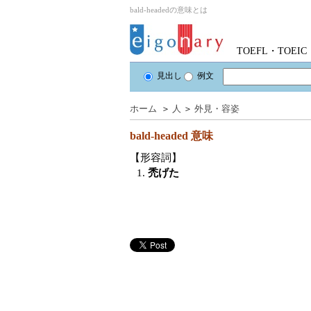
bald-headedの意味とは
TOEFL・TOE
見出し
例文
ホーム
＞
人
＞
外見・容姿
bald-headed
意味
【形容詞】
1.
禿げた