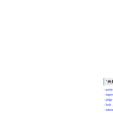
"外
purity
impre
judge
look
natura