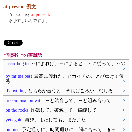
at present 例文
・
I’m so busy
at present
.
今は忙しいんですよ。
"副詞句"の英単語
according to
～によれば、～によると、～に従って、～の..
>
by far the best
最高に優れた、ピカイチの、とびぬけて優
秀..
>
if anything
どちらか言うと、それどころか、むしろ
>
in combination with
～と結合して、～と組み合って
>
on the rocks
座礁して、破滅して、破綻して
>
yet again
再び、またしても、またまた
>
on time
予定通りに、時間通りに、間に合って、きっ..
>