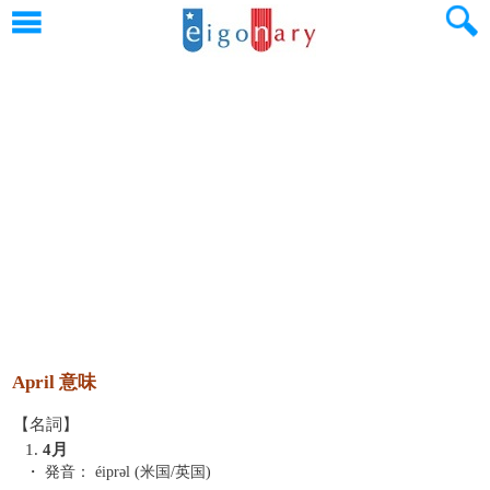
April 意味
【名詞】
1.
4月
・ 発音：
éiprəl (米国/英国)