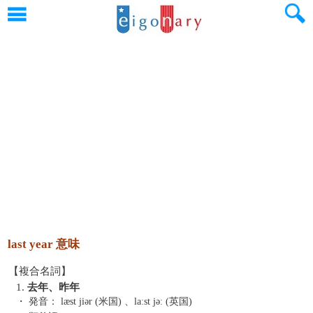
last year 意味
【複合名詞】
1.
去年、昨年
・ 発音：
læst jiər (米国) 、laːst jəː (英国)