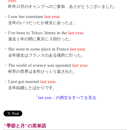
year
.
昨年12月のキャンプへのご参加、ありがとうございました。
・
I saw her sometime
last year
.
去年のいつだったか彼女に会ったよ。
・
I’ve been to Tokyo 3times in the
last year
.
過去１年の間に東京に３回行った。
・
She went to some place in France
last year
.
去年彼女はフランスのある場所に行った。
・
The world of science was upended
last year
.
科学の世界は去年ひっくり返された。
・
I just got married
last year
.
去年結婚したばかりです。
「last year」の例文をすべてを見る
"季節と月"の英単語