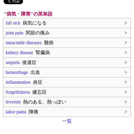
"病気・障害"の英単語
fall sick
病気になる
>
joint pain
関節の痛み
>
intractable diseases
難病
>
kidney disease
腎臓病
>
sequela
後遺症
>
hemorrhage
出血
>
inflammation
炎症
>
forgetfulness
健忘症
>
feverish
熱のある、熱っぽい
>
labor pains
陣痛
>
一覧