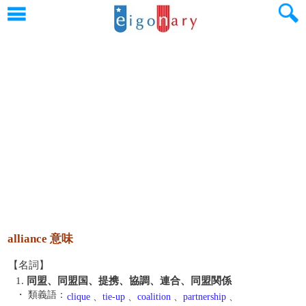
alliance 意味
【名詞】
1.
同盟、同盟国、提携、協調、連合、同盟関係
・ 類義語：
clique
、
tie-up
、
coalition
、
partnership
、