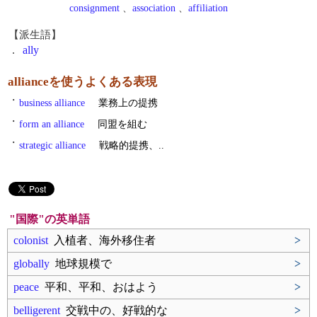
consignment
、
association
、
affiliation
【派生語】
.
ally
allianceを使うよくある表現
・
business alliance
業務上の提携
・
form an alliance
同盟を組む
・
strategic alliance
戦略的提携、..
"国際"の英単語
colonist
入植者、海外移住者
>
globally
地球規模で
>
peace
平和、平和、おはよう
>
belligerent
交戦中の、好戦的な
>