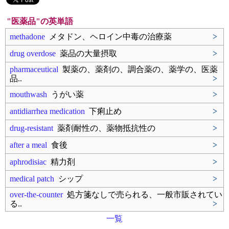
"医薬品"の英単語
methadone
メタドン、ヘロイン中毒の治療薬
>
drug overdose
薬品の大量摂取
>
pharmaceutical
製薬の、薬剤の、調合薬の、薬学の、医薬
品..
>
mouthwash
うがい薬
>
antidiarrhea medication
下痢止め
>
drug-resistant
薬剤耐性の、薬物抵抗性の
>
after a meal
食後
>
aphrodisiac
精力剤
>
medical patch
シップ
>
over-the-counter
処方箋なしで売られる、一般市販されてい
る..
>
一覧