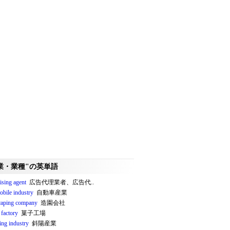
業・業種"の英単語
ising agent
広告代理業者、広告代..
obile industry
自動車産業
caping company
造園会社
 factory
菓子工場
ing industry
斜陽産業