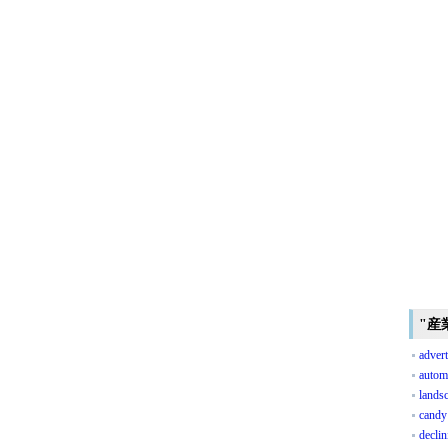
"産
advert
autom
lands
candy
declin