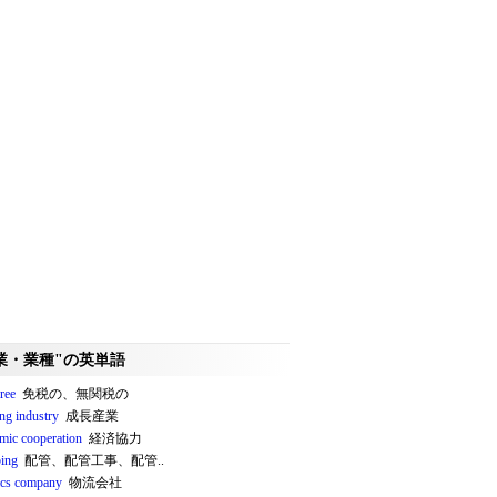
業・業種"の英単語
ree
免税の、無関税の
ng industry
成長産業
mic cooperation
経済協力
ing
配管、配管工事、配管..
tics company
物流会社