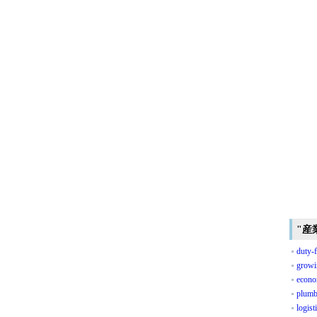
"産
duty-f
growi
econo
plumb
logis