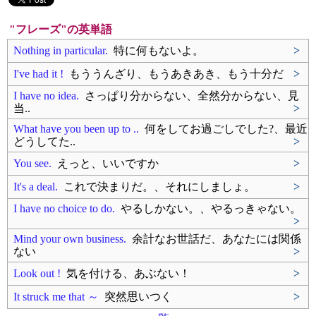
"フレーズ"の英単語
Nothing in particular.
特に何もないよ。
>
I've had it !
もううんざり、もうあきあき、もう十分だ
>
I have no idea.
さっぱり分からない、全然分からない、見
当..
>
What have you been up to ..
何をしてお過ごしでした?、最近
どうしてた..
>
You see.
えっと、いいですか
>
It's a deal.
これで決まりだ。、それにしましょ。
>
I have no choice to do.
やるしかない。、やるっきゃない。
>
Mind your own business.
余計なお世話だ、あなたには関係
ない
>
Look out !
気を付ける、あぶない！
>
It struck me that ～
突然思いつく
>