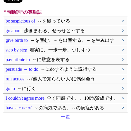
"句動詞"の英単語
be suspicious of
～を疑っている
>
go about
歩きまわる、せっせと～する
>
give birth to
～を産む、～を出産する、～を生み出す
>
step by step
着実に、一歩一歩、少しずつ
>
pay tribute to
～に敬意を表する
>
persuade ～ to do
～にdoするように説得する
>
run across
～(他人で知らない人)に偶然会う
>
go to
～に行く
>
I couldn't agree more
全く同感です。、100%賛成です。
>
have a case of
～の病気である、～の病症がある
>
一覧