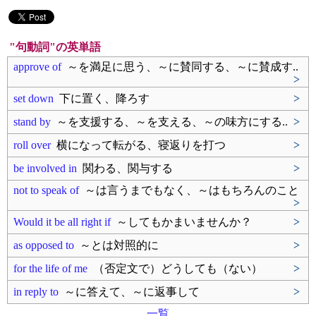
"句動詞"の英単語
approve of
～を満足に思う、～に賛同する、～に賛成す..
>
set down
下に置く、降ろす
>
stand by
～を支援する、～を支える、～の味方にする..
>
roll over
横になって転がる、寝返りを打つ
>
be involved in
関わる、関与する
>
not to speak of
～は言うまでもなく、～はもちろんのこと
>
Would it be all right if
～してもかまいませんか？
>
as opposed to
～とは対照的に
>
for the life of me
（否定文で）どうしても（ない）
>
in reply to
～に答えて、～に返事して
>
一覧