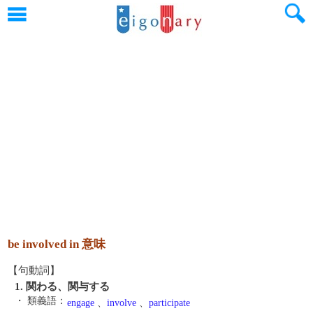
be involved in 意味
【句動詞】
1. 関わる、関与する
・ 類義語：
engage
、
involve
、
participate