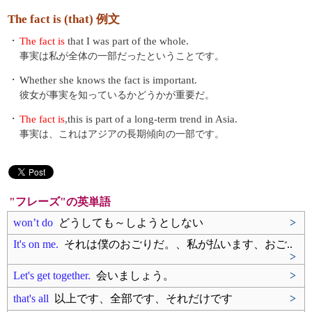
The fact is (that) 例文
・
The fact is
that I was part of the whole.
事実は私が全体の一部だったということです。
・
Whether she knows the fact is important.
彼女が事実を知っているかどうかが重要だ。
・
The fact is
,this is part of a long-term trend in Asia.
事実は、これはアジアの長期傾向の一部です。
"フレーズ"の英単語
won’t do
どうしても～しようとしない
>
It's on me.
それは僕のおごりだ。、私が払います、おご..
>
Let's get together.
会いましょう。
>
that's all
以上です、全部です、それだけです
>