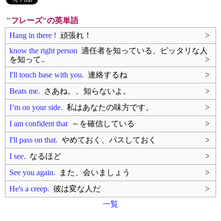
"フレーズ"の英単語
Hang in there !
頑張れ！
>
know the right person
適任者を知っている、ピッタリな人
を知って..
>
I'll touch base with you.
連絡するね
>
Beats me.
さあね。、知らないよ。
>
I’m on your side.
私はあなたの味方です。
>
I am confident that
～を確信している
>
I'll pass on that.
やめておく、パスしておく
>
I see.
なるほど
>
See you again.
また、会いましょう
>
He's a creep.
彼は変な人だ
>
一覧