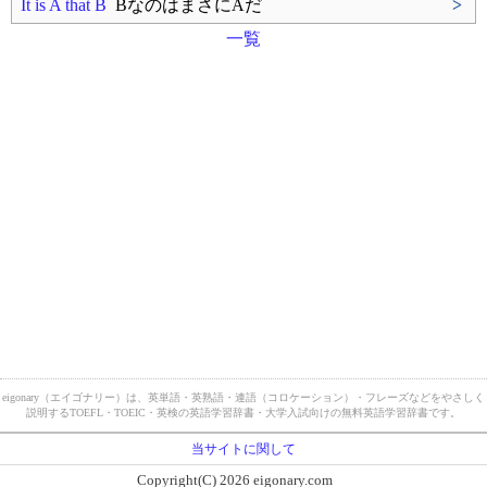
It is A that B
BなのはまさにAだ
>
一覧
eigonary（エイゴナリー）は、英単語・英熟語・連語（コロケーション）・フレーズなどをやさしく
説明するTOEFL・TOEIC・英検の英語学習辞書・大学入試向けの無料英語学習辞書です。
当サイトに関して
Copyright(C) 2026 eigonary.com