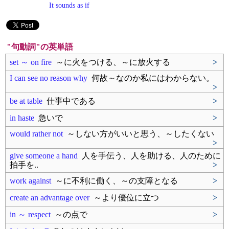
It sounds as if
"句動詞"の英単語
set ～ on fire
～に火をつける、～に放火する
>
I can see no reason why
何故～なのか私にはわからない。
>
be at table
仕事中である
>
in haste
急いで
>
would rather not
～しない方がいいと思う、～したくない
>
give someone a hand
人を手伝う、人を助ける、人のために
拍手を..
>
work against
～に不利に働く、～の支障となる
>
create an advantage over
～より優位に立つ
>
in ～ respect
～の点で
>