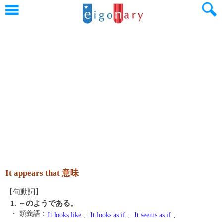
It appears that 意味
【句動詞】
1. ～のようである。
・ 類義語：
It looks like
、
It looks as if
、
It seems as if
、