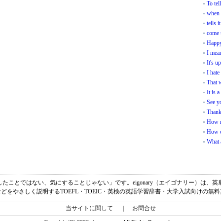
To tel
when 
tells it
come 
Happy
I mean
It's u
I hate 
That 
It is 
See y
Thank
How 
How c
What 
l.の意味は、「大したことではない、気にすることじゃない」です。eigonary（エイゴナリー
どをやさしく説明するTOEFL・TOEIC・英検の英語学習辞書・大学入試向けの無
当サイトに関して
｜
お問合せ