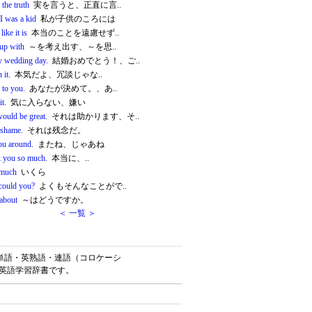
l the truth
実を言うと、正直に言..
I was a kid
私が子供のころには
 like it is
本当のことを遠慮せず..
up with
～を考え出す、～を思..
 wedding day.
結婚おめでとう！、ご..
 it.
本気だよ、冗談じゃな..
p to you.
あなたが決めて。、あ..
it.
気に入らない、嫌い
would be great.
それは助かります、そ..
a shame.
それは残念だ。
ou around.
またね、じゃあね
 you so much.
本当に、..
much
いくら
ould you?
よくもそんなことがで..
about
～はどうですか。
＜ 一覧 ＞
）は、英単語・英熟語・連語（コロケーシ
料英語学習辞書です。