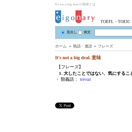
It's not a big deal.の意味とは
TOEFL・TOE
見出し
例文
ホーム
＞
熟語・連語
＞
フレーズ
It's not a big deal.
意味
【フレーズ】
1. 大したことではない、気にするこ
・ 類義語：
trivial