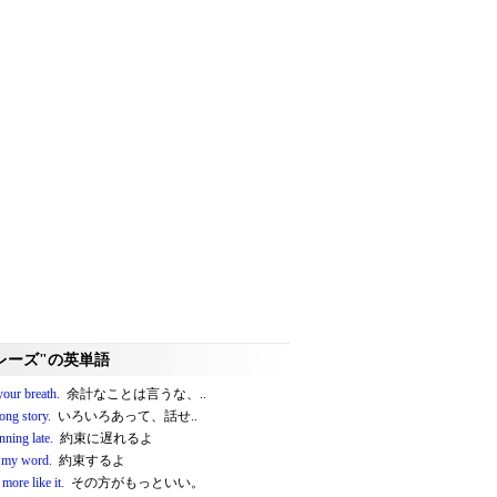
レーズ"の英単語
your breath.
余計なことは言うな、..
 long story.
いろいろあって、話せ..
nning late.
約束に遅れるよ
e my word.
約束するよ
 more like it.
その方がもっといい。