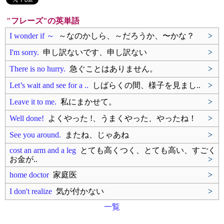
"フレーズ"の英単語
I wonder if ～
～なのかしら、～だろうか、〜かな？
>
I'm sorry.
申し訳ないです、申し訳ない
>
There is no hurry.
急ぐことはありません。
>
Let’s wait and see for a ..
しばらくの間、様子を見まし..
>
Leave it to me.
私にまかせて。
>
Well done!
よくやった !、うまくやった、やったね！
>
See you around.
またね、じゃあね
>
cost an arm and a leg
とても高くつく、とても高い、すごく
お金が..
>
home doctor
家庭医
>
I don't realize
気が付かない
>
一覧