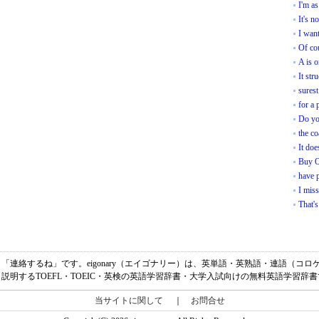
I'm as
It's n
I want
Of co
A is o
It str
surest
for a 
Do yo
the co
It doe
Buy O
have 
I miss
That's
th you.の意味は、「連絡するね」です。eigonary（エイゴナリー）は、英単語・英熟語・連
説明するTOEFL・TOEIC・英検の英語学習辞書・大学入試向けの無料英語学習辞
当サイトに関して
｜
お問合せ