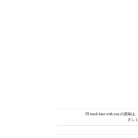
I'll touch base wi
さしく