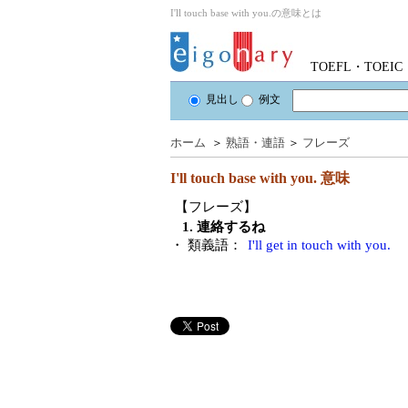
I'll touch base with you.の意味とは
TOEFL・TOE
見出し
例文
ホーム
＞
熟語・連語
＞
フレーズ
I'll touch base with you.
意味
【フレーズ】
1. 連絡するね
・ 類義語：
I'll get in touch with you.