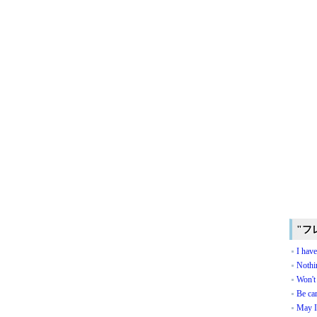
"フ
I have
Nothin
Won't
Be car
May I