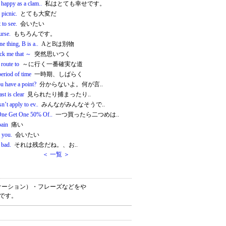
 happy as a clam..
私はとても幸せです。
o picnic.
とても大変だ
 to see.
会いたい
urse.
もちろんです。
ne thing, B is a..
AとBは別物
uck me that ～
突然思いつく
 route to
～に行く一番確実な道
period of time
一時期、しばらく
u have a point?
分からないよ。何が言..
ast is clear
見られたり捕まったり..
sn’t apply to ev..
みんながみんなそうで..
ne Get One 50% Of..
一つ買ったら二つめは..
pain
痛い
 you.
会いたい
 bad.
それは残念だね。、お..
＜ 一覧 ＞
語（コロケーション）・フレーズなどをや
書です。