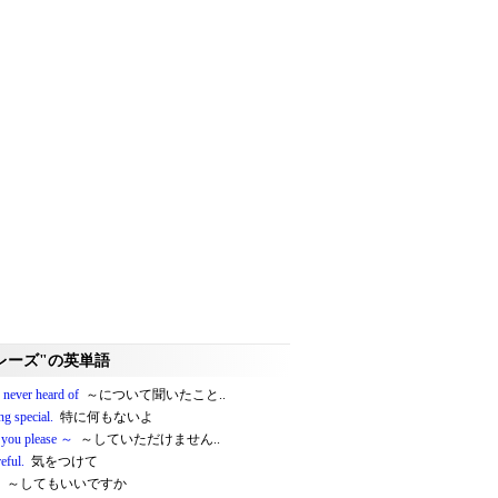
レーズ"の英単語
 never heard of
～について聞いたこと..
g special.
特に何もないよ
 you please ～
～していただけません..
eful.
気をつけて
～してもいいですか