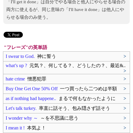
「I'll get it done」は自分でやる場合と他人にやらせる場合の
両方に使えるが、同じ意味の「I'll have it done」は他人にや
らせる場合のみ使う。
"フレーズ"の英単語
I swear to God.
神に誓う
>
what’s up ?
元気？、何してる？、どうしたの？、最近&..
>
hate crime
憎悪犯罪
>
Buy One Get One 50% Off
一つ買ったら二つめは半額
>
as if nothing had happene..
まるで何もなかったように
>
Let's talk turkey.
率直に話そう、包み隠さず話そう
>
I wonder why ～
～を不思議に思う
>
I mean it !
本気よ！
>