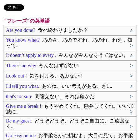
"フレーズ"の英単語
Are you done?
食べ終わりましたか？
>
You know what?
あのさ、あのですね、あのね、ねえ，知
って..
>
It doesn’t apply to every..
みんながみんなそうではない。
>
There's no way
そんなはずがない
>
Look out !
気を付ける、あぶない！
>
I'll tell you what.
あのね、いい考えがある、さあ̀..
>
that's for sure
間違えない、それは確かだ
>
Give me a break !
もうやめてくれ、勘弁してくれ、いい加
減に..
>
Be my guest.
どうぞどうぞ、どうぞご自由に、ご遠慮な
く..
>
Go easy on me
お手柔らかに頼むよ、大目に見て、お手柔