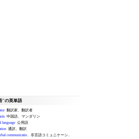
語"の英単語
ator
翻訳家、翻訳者
rin
中国語、マンダリン
al language
公用語
ation
通訳、翻訳
rbal communicatio..
非言語コミュニケーシ..