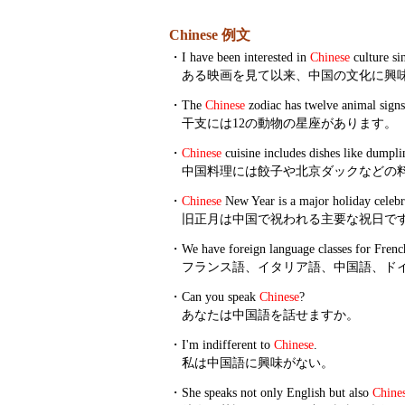
Chinese 例文
・
I have been interested in
Chinese
culture si
ある映画を見て以来、中国の文化に興
・
The
Chinese
zodiac has twelve animal signs
干支には12の動物の星座があります。
・
Chinese
cuisine includes dishes like dumpl
中国料理には餃子や北京ダックなどの
・
Chinese
New Year is a major holiday celebr
旧正月は中国で祝われる主要な祝日で
・
We have foreign language classes for French
フランス語、イタリア語、中国語、ド
・
Can you speak
Chinese
?
あなたは中国語を話せますか。
・
I'm indifferent to
Chinese
.
私は中国語に興味がない。
・
She speaks not only English but also
Chine