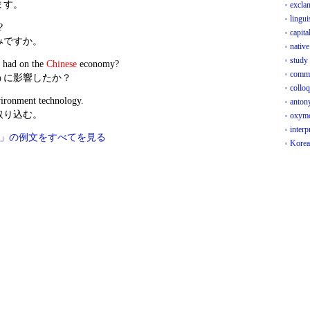
ます。
excla
lingui
?
capital
みですか。
nativ
study
t had on the
Chinese
economy?
commu
うに影響したか？
colloq
nvironment technology.
anton
取り込む。
oxym
interp
ese」の例文をすべてを見る
Kore