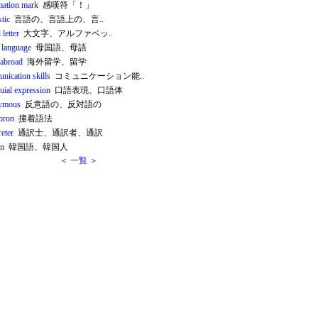
mation mark
感嘆符「！」
stic
言語の、言語上の、言..
 letter
大文字、アルファベッ..
e language
母国語、母語
 abroad
海外留学、留学
nication skills
コミュニケーション能..
uial expression
口語表現、口語体
ymous
反意語の、反対語の
oron
撞着語法
reter
通訳士、通訳者、通訳
an
韓国語、韓国人
＜ 一覧 ＞