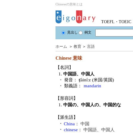
Chineseの意味とは
TOEFL・TOE
見出し
例文
ホーム
＞
教育
＞
言語
Chinese
意味
【名詞】
1.
中国語、中国人
・ 発音：
ʧàiníːz (米国/英国)
・ 類義語：
mandarin
【形容詞】
1.
中国の、中国人の、中国的な
【派生語】
・
China
：
中国
・
chinese
：
中国語、中国人