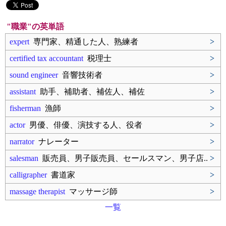
"職業"の英単語
expert
専門家、精通した人、熟練者
>
certified tax accountant
税理士
>
sound engineer
音響技術者
>
assistant
助手、補助者、補佐人、補佐
>
fisherman
漁師
>
actor
男優、俳優、演技する人、役者
>
narrator
ナレーター
>
salesman
販売員、男子販売員、セールスマン、男子店..
>
calligrapher
書道家
>
massage therapist
マッサージ師
>
一覧