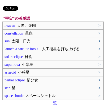
"宇宙"の英単語
heaven
天国、楽園
>
constellation
星座
>
sun
太陽、日光
>
launch a satellite into s..
人工衛星を打ち上げる
>
solar eclipse
日食
>
supernova
小惑星
>
asteroid
小惑星
>
partial eclipse
部分食
>
star
星
>
space shuttle
スペースシャトル
>
一覧