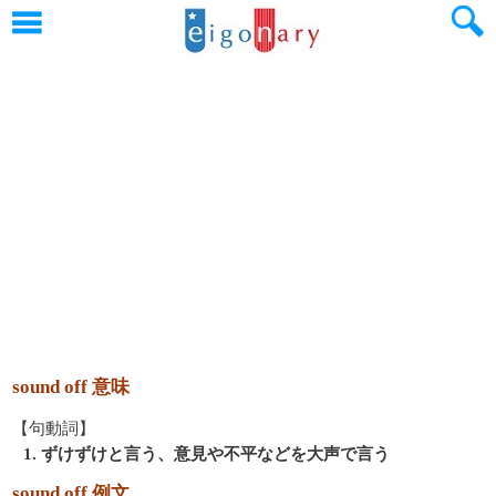
sound off 意味
【句動詞】
1. ずけずけと言う、意見や不平などを大声で言う
sound off 例文