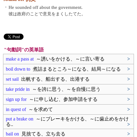
・
He sounded off about the government.
彼は政府のことで意見をまくしたてた。
"句動詞"の英単語
make a pass at
～誘いをかける、～に言い寄る
>
boil down to
煮詰まるところ～になる、結局～になる
>
set sail
出帆する、船出する、出港する
>
take pride in
～を誇に思う、～を自慢に思う
>
sign up for
～に申し込む、参加申請をする
>
in quest of
～を求めて
>
put a brake on
～にブレーキをかける、～に歯止めをかけ
る..
>
bail on
見捨てる、立ち去る
>