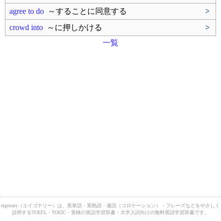
agree to do
～することに同意する
>
crowd into
～に押しかける
>
一覧
eigonary（エイゴナリー）は、英単語・英熟語・連語（コロケーション）・フレーズなどをやさしく
説明するTOEFL・TOEIC・英検の英語学習辞書・大学入試向けの無料英語学習辞書です。