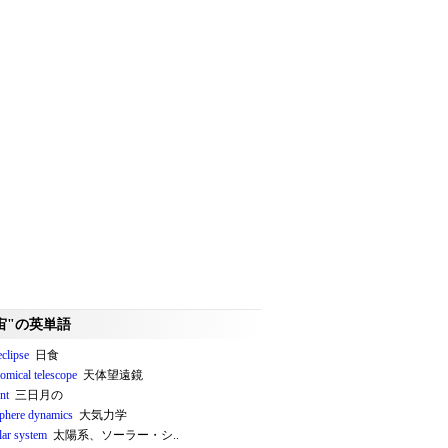
宙"の英単語
eclipse
日食
omical telescope
天体望遠鏡
nt
三日月の
phere dynamics
大気力学
lar system
太陽系、ソーラー・シ..