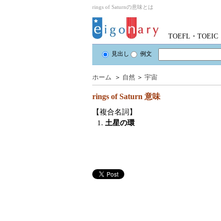
rings of Saturnの意味とは
TOEFL・TOE
見出し
例文
ホーム
＞
自然
＞
宇宙
rings of Saturn
意味
【複合名詞】
1.
土星の環