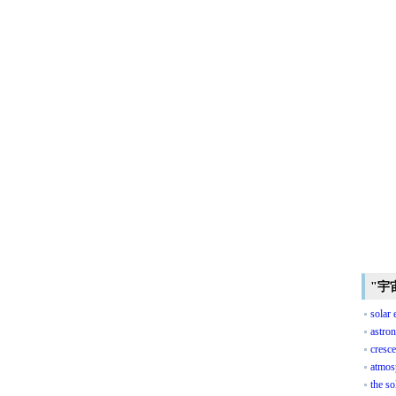
"宇
solar 
astron
cresce
atmos
the so