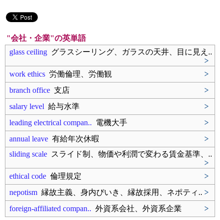
"会社・企業"の英単語
glass ceiling
グラスシーリング、ガラスの天井、目に見え..
>
work ethics
労働倫理、労働観
>
branch office
支店
>
salary level
給与水準
>
leading electrical compan..
電機大手
>
annual leave
有給年次休暇
>
sliding scale
スライド制、物価や利潤で変わる賃金基準、..
>
ethical code
倫理規定
>
nepotism
縁故主義、身内びいき、縁故採用、ネポティ..
>
foreign-affiliated compan..
外資系会社、外資系企業
>