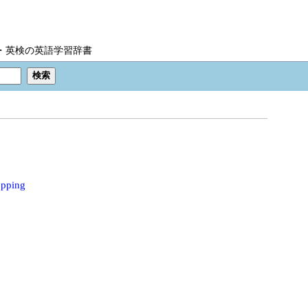
IC・英検の英語学習辞書
opping