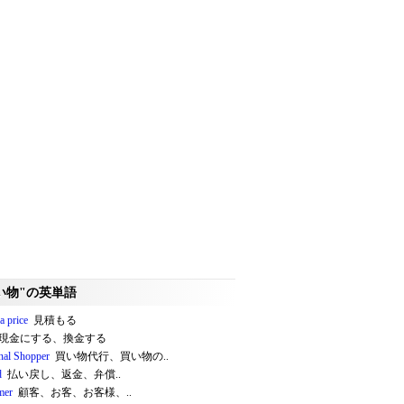
い物"の英単語
a price
見積もる
現金にする、換金する
nal Shopper
買い物代行、買い物の..
d
払い戻し、返金、弁償..
mer
顧客、お客、お客様、..