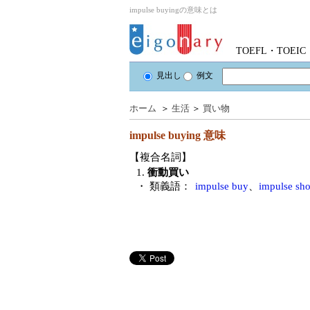
impulse buyingの意味とは
TOEFL・TOE
見出し
例文
ホーム
＞
生活
＞
買い物
impulse buying
意味
【複合名詞】
1.
衝動買い
・ 類義語：
impulse buy
、
impulse sh