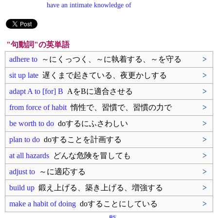
have an intimate knowledge of
"句動詞"の英単語
adhere to
～にくっつく、～に執着する、～を守る
>
sit up late
遅くまで起きている、夜更かしする
>
adapt A to [for] B
AをBに適合させる
>
from force of habit
惰性で、習慣で、習慣の力で
>
be worth to do
doするにふさわしい
>
plan to do
doすることを計画する
>
at all hazards
どんな危険を冒しても
>
adjust to
～に適応する
>
build up
鍛え上げる、築き上げる、増強する
>
make a habit of doing
doすることにしている
>