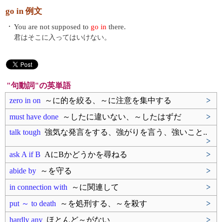
go in 例文
・
You are not supposed to
go in
there.
君はそこに入ってはいけない。
"句動詞"の英単語
zero in on
～に的を絞る、～に注意を集中する
>
must have done
～したに違いない、～したはずだ
>
talk tough
強気な発言をする、強がりを言う、強いこと..
>
ask A if B
AにBかどうかを尋ねる
>
abide by
～を守る
>
in connection with
～に関連して
>
put ～ to death
～を処刑する、～を殺す
>
hardly any
ほとんど～がない
>