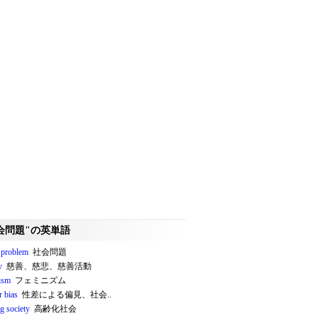
会問題"の英単語
l problem
社会問題
y
慈善、慈悲、慈善活動
ism
フェミニズム
r bias
性差による偏見、社会..
g society
高齢化社会