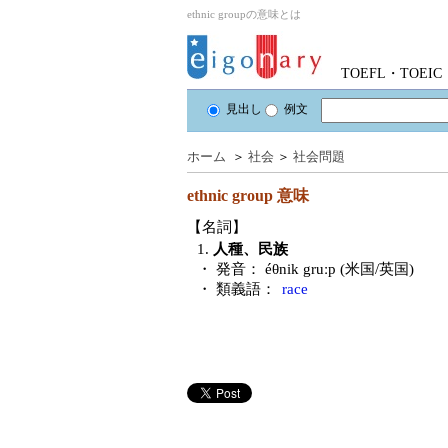
ethnic groupの意味とは
TOEFL・TOE
見出し
例文
ホーム
＞
社会
＞
社会問題
ethnic group
意味
【名詞】
1.
人種、民族
・ 発音：
éθnik gruːp (米国/英国)
・ 類義語：
race