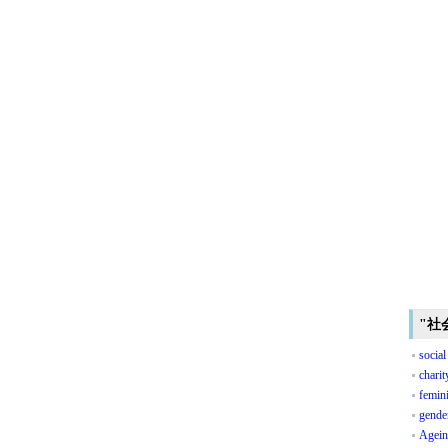
"社
socia
charit
femin
gende
Agein