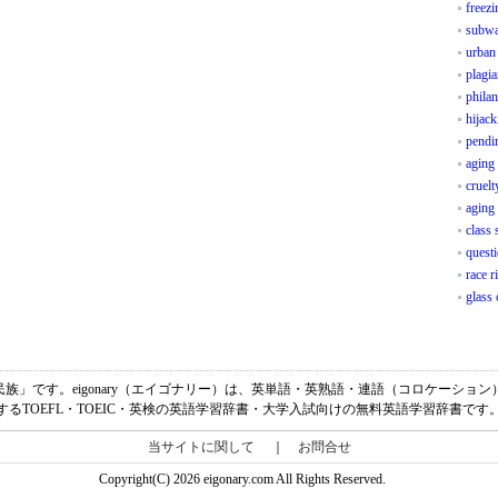
freezi
subwa
urban
plagi
philan
hijack
pendi
aging 
cruelt
aging 
class
quest
race r
glass 
「人種、民族」です。eigonary（エイゴナリー）は、英単語・英熟語・連語（コロケー
するTOEFL・TOEIC・英検の英語学習辞書・大学入試向けの無料英語学習辞書です
当サイトに関して
｜
お問合せ
Copyright(C) 2026 eigonary.com All Rights Reserved.