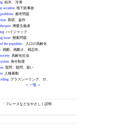
ng
結氷、冷凍
y accident
地下鉄事故
 problems
都市問題
arism
剽窃、盗作
thropist
博愛主義者
ing
ハイジャック
ng issue
懸案問題
of the populatio..
人口の高齢化
y
残酷、残酷さ、残忍性..
society
高齢化社会
 system
身分制度
ion
質問、疑問、疑い
iot
人種暴動
ceiling
グラスシーリング、ガ..
＜ 一覧 ＞
ション）・フレーズなどをやさしく説明
。