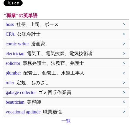
"職業"の英単語
boss
社長、上司、ボース
>
CPA
公認会計士
>
comic writer
漫画家
>
electrician
電気工、電気技師、電気技術者
>
solicitor
事務弁護士、法務官、弁護士
>
plumber
配管工、鉛管工、水道工事人
>
ruler
定規、ものさし
>
gabage collector
ゴミ回収作業員
>
beautician
美容師
>
vocational aptitude
職業適性
>
一覧