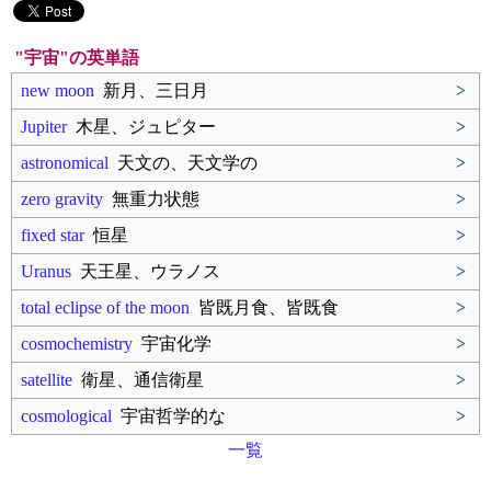
"宇宙"の英単語
new moon
新月、三日月
>
Jupiter
木星、ジュピター
>
astronomical
天文の、天文学の
>
zero gravity
無重力状態
>
fixed star
恒星
>
Uranus
天王星、ウラノス
>
total eclipse of the moon
皆既月食、皆既食
>
cosmochemistry
宇宙化学
>
satellite
衛星、通信衛星
>
cosmological
宇宙哲学的な
>
一覧