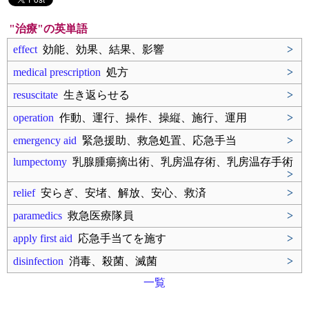
"治療"の英単語
effect
効能、効果、結果、影響
>
medical prescription
処方
>
resuscitate
生き返らせる
>
operation
作動、運行、操作、操縦、施行、運用
>
emergency aid
緊急援助、救急処置、応急手当
>
lumpectomy
乳腺腫瘍摘出術、乳房温存術、乳房温存手術
>
relief
安らぎ、安堵、解放、安心、救済
>
paramedics
救急医療隊員
>
apply first aid
応急手当てを施す
>
disinfection
消毒、殺菌、滅菌
>
一覧