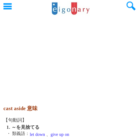
cast aside 意味
【句動詞】
1. ～を見捨てる
・ 類義語：
let down
、
give up on