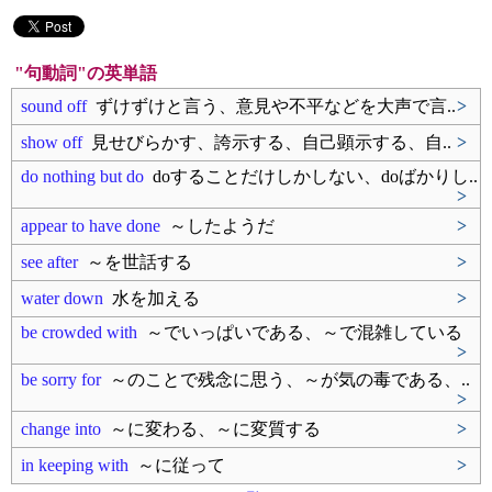
"句動詞"の英単語
sound off
ずけずけと言う、意見や不平などを大声で言..
>
show off
見せびらかす、誇示する、自己顕示する、自..
>
do nothing but do
doすることだけしかしない、doばかりし..
>
appear to have done
～したようだ
>
see after
～を世話する
>
water down
水を加える
>
be crowded with
～でいっぱいである、～で混雑している
>
be sorry for
～のことで残念に思う、～が気の毒である、..
>
change into
～に変わる、～に変質する
>
in keeping with
～に従って
>