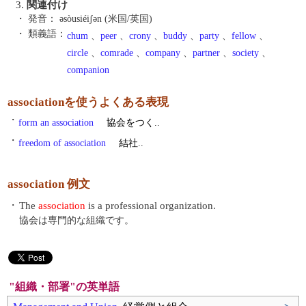
3.
関連付け
・ 発音：
əsòusiéiʃən (米国/英国)
・ 類義語：
chum
、
peer
、
crony
、
buddy
、
party
、
fellow
、
circle
、
comrade
、
company
、
partner
、
society
、
companion
associationを使うよくある表現
・
form an association
協会をつく..
・
freedom of association
結社..
association 例文
・
The
association
is a professional organization.
協会は専門的な組織です。
"組織・部署"の英単語