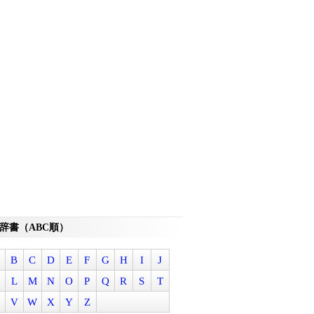
辞書（ABC順）
B
C
D
E
F
G
H
I
J
L
M
N
O
P
Q
R
S
T
V
W
X
Y
Z