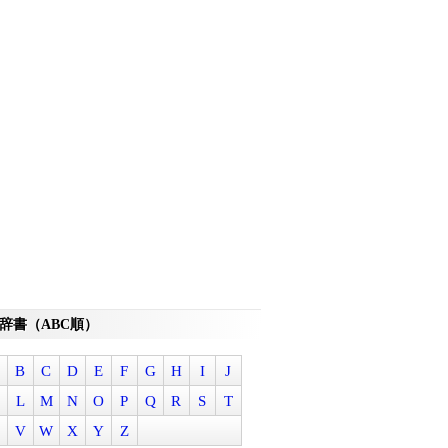
辞書（ABC順）
B
C
D
E
F
G
H
I
J
L
M
N
O
P
Q
R
S
T
V
W
X
Y
Z