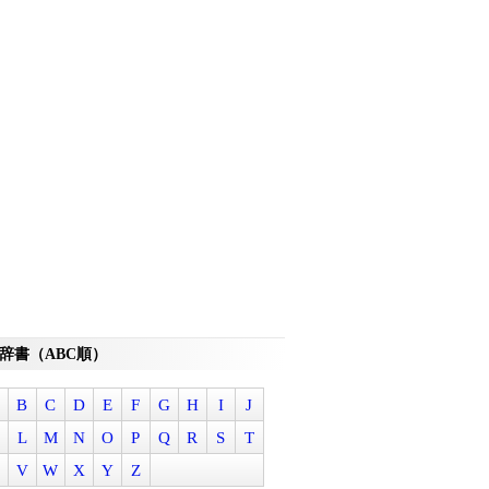
辞書（ABC順）
B
C
D
E
F
G
H
I
J
L
M
N
O
P
Q
R
S
T
V
W
X
Y
Z