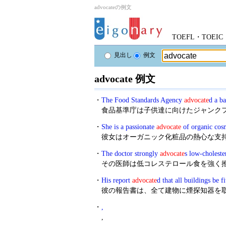
advocateの例文
TOEFL・TOE
見出し
例文
advocate 例文
・
The Food Standards Agency
advocate
d a ba
食品基準庁は子供達に向けたジャンク
・
She is a passionate
advocate
of organic cosm
彼女はオーガニック化粧品の熱心な支
・
The doctor strongly
advocate
s low-cholester
その医師は低コレステロール食を強く
・
His report
advocate
d that all buildings be f
彼の報告書は、全て建物に煙探知器を
・
,
,