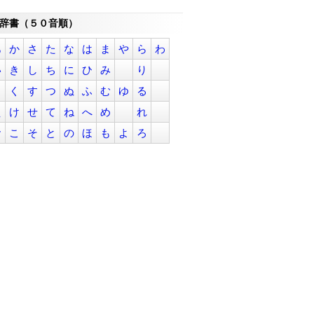
辞書（５０音順）
あ
か
さ
た
な
は
ま
や
ら
わ
い
き
し
ち
に
ひ
み
り
う
く
す
つ
ぬ
ふ
む
ゆ
る
え
け
せ
て
ね
へ
め
れ
お
こ
そ
と
の
ほ
も
よ
ろ