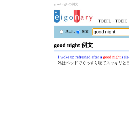
good nightの例文
TOEFL・TOE
見出し
例文
good night 例文
・
I woke up refreshed after a
good night
's sl
私はベッドでぐっすり寝てスッキリと