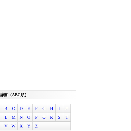
辞書（ABC順）
B
C
D
E
F
G
H
I
J
L
M
N
O
P
Q
R
S
T
V
W
X
Y
Z