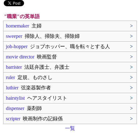
"職業"の英単語
homemaker
主婦
>
sweeper
掃除人、掃除夫、掃除婦
>
job-hopper
ジョブホッパー、職を転々とする人
>
movie director
映画監督
>
barrister
法廷弁護士、弁護士
>
ruler
定規、ものさし
>
luthier
弦楽器製作者
>
hairstylist
ヘアスタイリスト
>
dispenser
薬剤師
>
scripter
映画制作の記録係
>
一覧