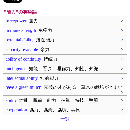
"能力"の英単語
forcepower
迫力
>
immune strength
免疫力
>
potential ability
潜在能力
>
capacity available
余力
>
ability of continuity
持続力
>
intelligence
知能、賢さ、理解力、知性、知識
>
intellectual ability
知的能力
>
have a green thumb
園芸の才がある、草木の栽培がうまい
>
ability
才能、腕前、能力、技量、特技、手腕
>
cooperation
協力、協業、協調、共同
>
一覧