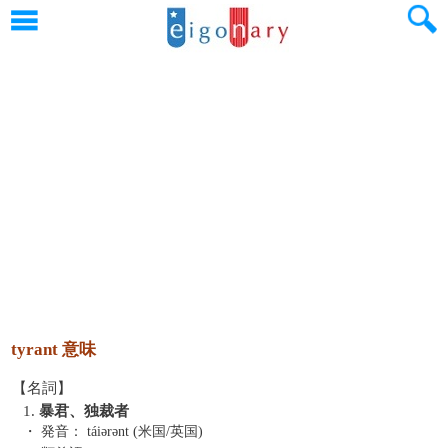
tyrant 意味
【名詞】
1.
暴君、独裁者
・ 発音：
táiərənt (米国/英国)