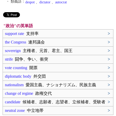
・ 類義語：
despot
、
dictator
、
autocrat
"政治"の英単語
support rate
支持率
>
the Congress
連邦議会
>
sovereign
主権者、元首、君主、国王
>
strife
闘争、争い、衝突
>
vote counting
開票
>
diplomatic body
外交団
>
nationalism
愛国主義、ナショナリズム、民族主義
>
change of regime
政権交代
>
candidate
候補者、志願者、志望者、立候補者、受験者
>
neutral zone
中立地帯
>