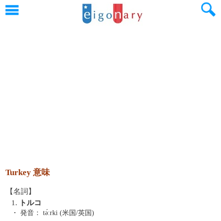
Turkey 意味
【名詞】
1.
トルコ
・ 発音：
tə́ːrki (米国/英国)