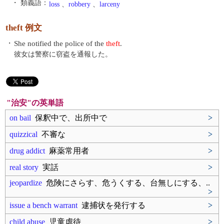
・ 類義語：
loss
、
robbery
、
larceny
theft 例文
・
She notified the police of the
theft
.
彼女は警察に窃盗を通報した。
"治安"の英単語
on bail
保釈中で、出所中で
>
quizzical
不審な
>
drug addict
麻薬常用者
>
real story
実話
>
jeopardize
危険にさらす、危うくする、台無しにする、..
>
issue a bench warrant
逮捕状を発行する
>
child abuse
児童虐待
>