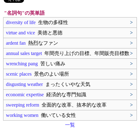
"名詞句"の英単語
diversity of life
生物の多様性
>
virtue and vice
美徳と悪徳
>
ardent fan
熱烈なファン
>
annual sales target
年間売り上げの目標、年間販売目標数
>
wrenching pang
苦しい痛み
>
scenic places
景色のよい場所
>
disgusting weather
まったくいやな天気
>
economic expertise
経済的な専門知識
>
sweeping reform
全面的な改革、抜本的な改革
>
working women
働いている女性
>
一覧