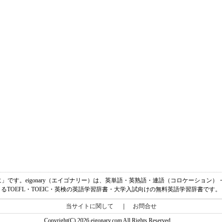
「一時的に」です。eigonary（エイゴナリー）は、英単語・英熟語・連語（コロケーショ
るTOEFL・TOEIC・英検の英語学習辞書・大学入試向けの無料英語学習辞書です。
当サイトに関して
｜
お問合せ
Copyright(C) 2026 eigonary.com All Rights Reserved.