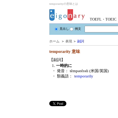
temporarityの意味とは
TOEFL・TOE
見出し
例文
ホーム
＞
表現
＞
副詞
temporarity
意味
【副詞】
1.
一時的に
・ 発音：
tèmpərérəli (米国/英国)
・ 類義語：
temporarily