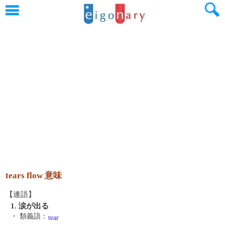
tears flow 意味
【連語】
1. 涙が出る
・ 類義語：
tear