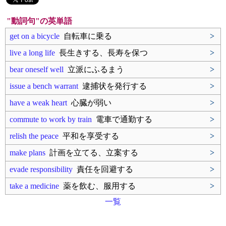
"動詞句"の英単語
get on a bicycle
自転車に乗る
>
live a long life
長生きする、長寿を保つ
>
bear oneself well
立派にふるまう
>
issue a bench warrant
逮捕状を発行する
>
have a weak heart
心臓が弱い
>
commute to work by train
電車で通勤する
>
relish the peace
平和を享受する
>
make plans
計画を立てる、立案する
>
evade responsibility
責任を回避する
>
take a medicine
薬を飲む、服用する
>
一覧